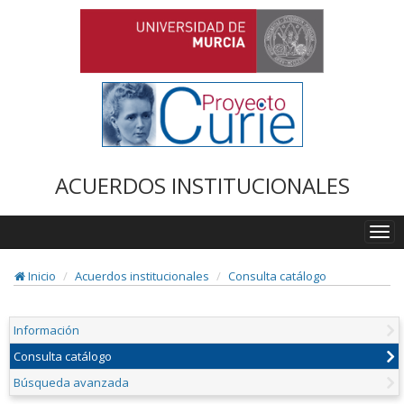
ACUERDOS INSTITUCIONALES
Togg
navi
Inicio
Acuerdos institucionales
Consulta catálogo
Información
Consulta catálogo
Búsqueda avanzada