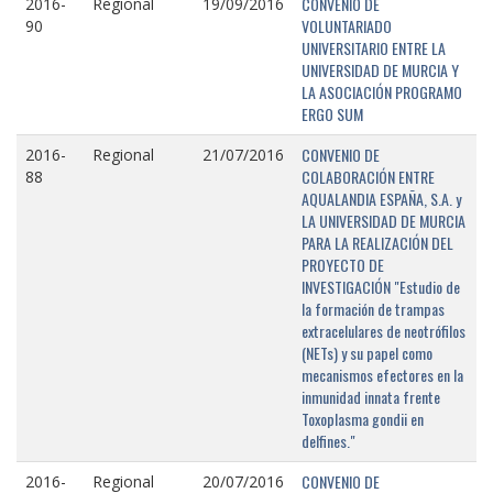
CONVENIO DE
2016-
Regional
19/09/2016
VOLUNTARIADO
90
UNIVERSITARIO ENTRE LA
UNIVERSIDAD DE MURCIA Y
LA ASOCIACIÓN PROGRAMO
ERGO SUM
CONVENIO DE
2016-
Regional
21/07/2016
COLABORACIÓN ENTRE
88
AQUALANDIA ESPAÑA, S.A. y
LA UNIVERSIDAD DE MURCIA
PARA LA REALIZACIÓN DEL
PROYECTO DE
INVESTIGACIÓN "Estudio de
la formación de trampas
extracelulares de neotrófilos
(NETs) y su papel como
mecanismos efectores en la
inmunidad innata frente
Toxoplasma gondii en
delfines."
CONVENIO DE
2016-
Regional
20/07/2016