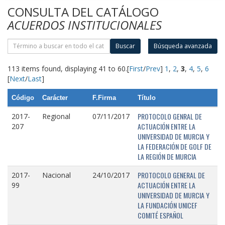
CONSULTA DEL CATÁLOGO
ACUERDOS INSTITUCIONALES
Buscar
Búsqueda avanzada
113 items found, displaying 41 to 60.
[
First
/
Prev
]
1
,
2
,
3
,
4
,
5
,
6
[
Next
/
Last
]
Código
Carácter
F.Firma
Título
PROTOCOLO GENRAL DE
2017-
Regional
07/11/2017
ACTUACIÓN ENTRE LA
207
UNIVERSIDAD DE MURCIA Y
LA FEDERACIÓN DE GOLF DE
LA REGIÓN DE MURCIA
PROTOCOLO GENERAL DE
2017-
Nacional
24/10/2017
ACTUACIÓN ENTRE LA
99
UNIVERSIDAD DE MURCIA Y
LA FUNDACIÓN UNICEF
COMITÉ ESPAÑOL