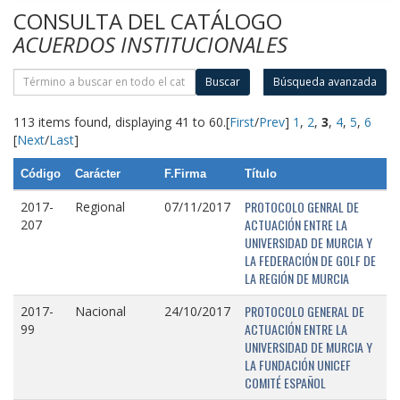
CONSULTA DEL CATÁLOGO
ACUERDOS INSTITUCIONALES
Buscar
Búsqueda avanzada
113 items found, displaying 41 to 60.
[
First
/
Prev
]
1
,
2
,
3
,
4
,
5
,
6
[
Next
/
Last
]
Código
Carácter
F.Firma
Título
PROTOCOLO GENRAL DE
2017-
Regional
07/11/2017
ACTUACIÓN ENTRE LA
207
UNIVERSIDAD DE MURCIA Y
LA FEDERACIÓN DE GOLF DE
LA REGIÓN DE MURCIA
PROTOCOLO GENERAL DE
2017-
Nacional
24/10/2017
ACTUACIÓN ENTRE LA
99
UNIVERSIDAD DE MURCIA Y
LA FUNDACIÓN UNICEF
COMITÉ ESPAÑOL