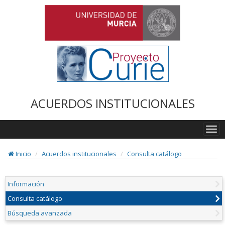
ACUERDOS INSTITUCIONALES
Togg
navi
Inicio
Acuerdos institucionales
Consulta catálogo
Información
Consulta catálogo
Búsqueda avanzada