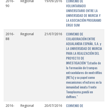
CONVENIO DE
2016-
Regional
19/09/2016
VOLUNTARIADO
90
UNIVERSITARIO ENTRE LA
UNIVERSIDAD DE MURCIA Y
LA ASOCIACIÓN PROGRAMO
ERGO SUM
CONVENIO DE
2016-
Regional
21/07/2016
COLABORACIÓN ENTRE
88
AQUALANDIA ESPAÑA, S.A. y
LA UNIVERSIDAD DE MURCIA
PARA LA REALIZACIÓN DEL
PROYECTO DE
INVESTIGACIÓN "Estudio de
la formación de trampas
extracelulares de neotrófilos
(NETs) y su papel como
mecanismos efectores en la
inmunidad innata frente
Toxoplasma gondii en
delfines."
CONVENIO DE
2016-
Regional
20/07/2016