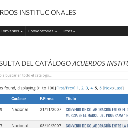
RDOS INSTITUCIONALES
Convenios
Convocatorias
Otros
o
SULTA DEL CATÁLOGO
ACUERDOS INSTIT
s found, displaying 81 to 100.
[
First
/
Prev
]
1
,
2
,
3
,
4
,
5
,
6
[
Next
/
Last
]
Carácter
F.Firma
Título
CONVENIO DE COLABORACIÓN ENTRE EL O
9
Nacional
21/11/2007
MURCIA EN EL MARCO DEL PROGRAMA "I
CONVENIO DE COLABORACIÓN ENTRE LA 
7
Nacional
08/10/2007