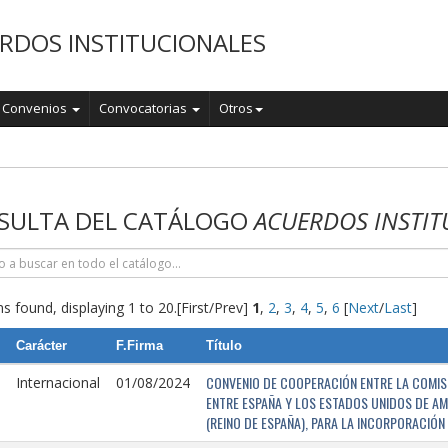
RDOS INSTITUCIONALES
Convenios
Convocatorias
Otros
o
SULTA DEL CATÁLOGO
ACUERDOS INSTIT
s found, displaying 1 to 20.
[First/Prev]
1
,
2
,
3
,
4
,
5
,
6
[
Next
/
Last
]
Carácter
F.Firma
Título
CONVENIO DE COOPERACIÓN ENTRE LA COMISI
Internacional
01/08/2024
ENTRE ESPAÑA Y LOS ESTADOS UNIDOS DE AM
(REINO DE ESPAÑA), PARA LA INCORPORACIÓ