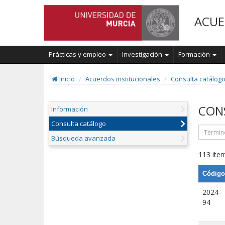
ACUE
Prácticas y empleo
Investigación
Formación
Inicio
Acuerdos institucionales
Consulta catálog
CON
Información
Consulta catálogo
Búsqueda avanzada
113 item
Código
2024-
94