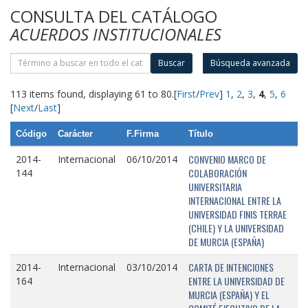
CONSULTA DEL CATÁLOGO
ACUERDOS INSTITUCIONALES
Buscar
Búsqueda avanzada
113 items found, displaying 61 to 80.
[
First
/
Prev
]
1
,
2
,
3
,
4
,
5
,
6
[
Next
/
Last
]
Código
Carácter
F.Firma
Título
CONVENIO MARCO DE
2014-
Internacional
06/10/2014
COLABORACIÓN
144
UNIVERSITARIA
INTERNACIONAL ENTRE LA
UNIVERSIDAD FINIS TERRAE
(CHILE) Y LA UNIVERSIDAD
DE MURCIA (ESPAÑA)
CARTA DE INTENCIONES
2014-
Internacional
03/10/2014
ENTRE LA UNIVERSIDAD DE
164
MURCIA (ESPAÑA) Y EL