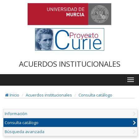
ACUERDOS INSTITUCIONALES
Togg
navi
Inicio
Acuerdos institucionales
Consulta catálogo
Información
Consulta catálogo
Búsqueda avanzada