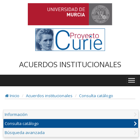
ACUERDOS INSTITUCIONALES
Togg
navi
Inicio
Acuerdos institucionales
Consulta catálogo
Información
Consulta catálogo
Búsqueda avanzada