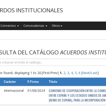
RDOS INSTITUCIONALES
Convenios
Convocatorias
Otros
o
SULTA DEL CATÁLOGO
ACUERDOS INSTIT
s found, displaying 1 to 20.
[First/Prev]
1
,
2
,
3
,
4
,
5
,
6
[
Next
/
Last
]
Carácter
F.Firma
Título
CONVENIO DE COOPERACIÓN ENTRE LA COMISI
Internacional
01/08/2024
ENTRE ESPAÑA Y LOS ESTADOS UNIDOS DE AM
(REINO DE ESPAÑA), PARA LA INCORPORACIÓ