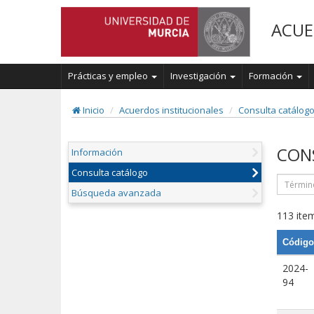
ACUE
Prácticas y empleo
Investigación
Formación
Inicio
Acuerdos institucionales
Consulta catálog
CON
Información
Consulta catálogo
Búsqueda avanzada
113 item
Código
2024-
94