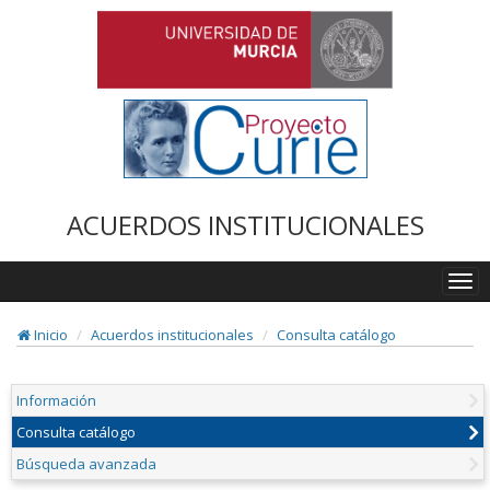
ACUERDOS INSTITUCIONALES
Togg
navi
Inicio
Acuerdos institucionales
Consulta catálogo
Información
Consulta catálogo
Búsqueda avanzada