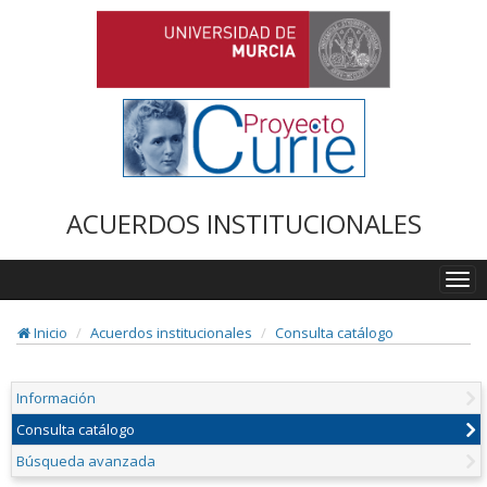
ACUERDOS INSTITUCIONALES
Togg
navi
Inicio
Acuerdos institucionales
Consulta catálogo
Información
Consulta catálogo
Búsqueda avanzada