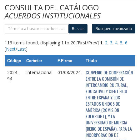
CONSULTA DEL CATÁLOGO
ACUERDOS INSTITUCIONALES
Buscar
Búsqueda avanzada
113 items found, displaying 1 to 20.
[First/Prev]
1
,
2
,
3
,
4
,
5
,
6
[
Next
/
Last
]
Código
Carácter
F.Firma
Título
CONVENIO DE COOPERACIÓN
2024-
Internacional
01/08/2024
ENTRE LA COMISIÓN DE
94
INTERCAMBIO CULTURAL,
EDUCATIVO Y CIENTÍFICO
ENTRE ESPAÑA Y LOS
ESTADOS UNIDOS DE
AMÉRICA (COMISIÓN
FULBRIGHT), Y LA
UNIVERSIDAD DE MURCIA
(REINO DE ESPAÑA), PARA LA
INCORPORACIÓN DE