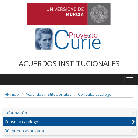
ACUERDOS INSTITUCIONALES
Togg
navi
Inicio
Acuerdos institucionales
Consulta catálogo
Información
Consulta catálogo
Búsqueda avanzada