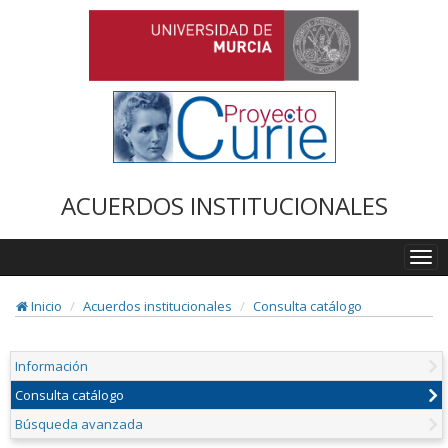
ACUERDOS INSTITUCIONALES
Togg
navi
Inicio
Acuerdos institucionales
Consulta catálogo
Información
Consulta catálogo
Búsqueda avanzada