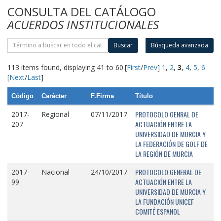
CONSULTA DEL CATÁLOGO
ACUERDOS INSTITUCIONALES
Buscar
Búsqueda avanzada
113 items found, displaying 41 to 60.
[
First
/
Prev
]
1
,
2
,
3
,
4
,
5
,
6
[
Next
/
Last
]
Código
Carácter
F.Firma
Título
PROTOCOLO GENRAL DE
2017-
Regional
07/11/2017
ACTUACIÓN ENTRE LA
207
UNIVERSIDAD DE MURCIA Y
LA FEDERACIÓN DE GOLF DE
LA REGIÓN DE MURCIA
PROTOCOLO GENERAL DE
2017-
Nacional
24/10/2017
ACTUACIÓN ENTRE LA
99
UNIVERSIDAD DE MURCIA Y
LA FUNDACIÓN UNICEF
COMITÉ ESPAÑOL