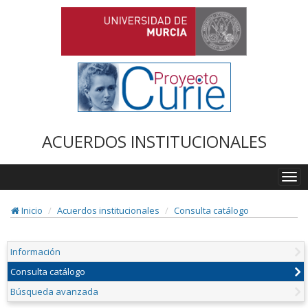
ACUERDOS INSTITUCIONALES
Togg
navi
Inicio
Acuerdos institucionales
Consulta catálogo
Información
Consulta catálogo
Búsqueda avanzada