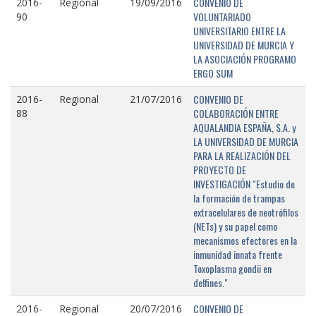
CONVENIO DE
2016-
Regional
19/09/2016
VOLUNTARIADO
90
UNIVERSITARIO ENTRE LA
UNIVERSIDAD DE MURCIA Y
LA ASOCIACIÓN PROGRAMO
ERGO SUM
CONVENIO DE
2016-
Regional
21/07/2016
COLABORACIÓN ENTRE
88
AQUALANDIA ESPAÑA, S.A. y
LA UNIVERSIDAD DE MURCIA
PARA LA REALIZACIÓN DEL
PROYECTO DE
INVESTIGACIÓN "Estudio de
la formación de trampas
extracelulares de neotrófilos
(NETs) y su papel como
mecanismos efectores en la
inmunidad innata frente
Toxoplasma gondii en
delfines."
CONVENIO DE
2016-
Regional
20/07/2016