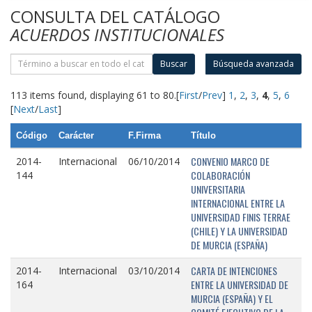
CONSULTA DEL CATÁLOGO
ACUERDOS INSTITUCIONALES
Buscar
Búsqueda avanzada
113 items found, displaying 61 to 80.
[
First
/
Prev
]
1
,
2
,
3
,
4
,
5
,
6
[
Next
/
Last
]
Código
Carácter
F.Firma
Título
CONVENIO MARCO DE
2014-
Internacional
06/10/2014
COLABORACIÓN
144
UNIVERSITARIA
INTERNACIONAL ENTRE LA
UNIVERSIDAD FINIS TERRAE
(CHILE) Y LA UNIVERSIDAD
DE MURCIA (ESPAÑA)
CARTA DE INTENCIONES
2014-
Internacional
03/10/2014
ENTRE LA UNIVERSIDAD DE
164
MURCIA (ESPAÑA) Y EL