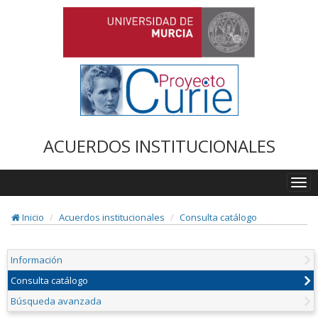
ACUERDOS INSTITUCIONALES
Togg
navi
Inicio
Acuerdos institucionales
Consulta catálogo
Información
Consulta catálogo
Búsqueda avanzada