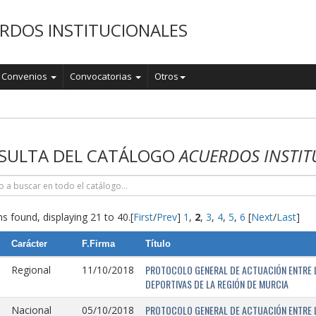
RDOS INSTITUCIONALES
Convenios
Convocatorias
Otros
o
SULTA DEL CATÁLOGO
ACUERDOS INSTIT
s found, displaying 21 to 40.
[
First
/
Prev
]
1
,
2
,
3
,
4
,
5
,
6
[
Next
/
Last
]
Carácter
F.Firma
Título
PROTOCOLO GENERAL DE ACTUACIÓN ENTRE L
Regional
11/10/2018
DEPORTIVAS DE LA REGIÓN DE MURCIA
PROTOCOLO GENERAL DE ACTUACIÓN ENTRE L
Nacional
05/10/2018