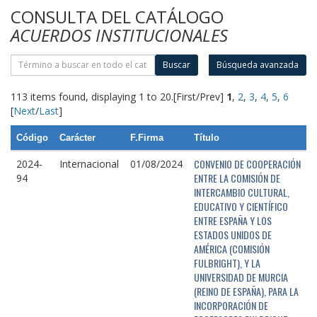
CONSULTA DEL CATÁLOGO
ACUERDOS INSTITUCIONALES
Buscar
Búsqueda avanzada
113 items found, displaying 1 to 20.
[First/Prev]
1
,
2
,
3
,
4
,
5
,
6
[
Next
/
Last
]
Código
Carácter
F.Firma
Título
CONVENIO DE COOPERACIÓN
2024-
Internacional
01/08/2024
ENTRE LA COMISIÓN DE
94
INTERCAMBIO CULTURAL,
EDUCATIVO Y CIENTÍFICO
ENTRE ESPAÑA Y LOS
ESTADOS UNIDOS DE
AMÉRICA (COMISIÓN
FULBRIGHT), Y LA
UNIVERSIDAD DE MURCIA
(REINO DE ESPAÑA), PARA LA
INCORPORACIÓN DE