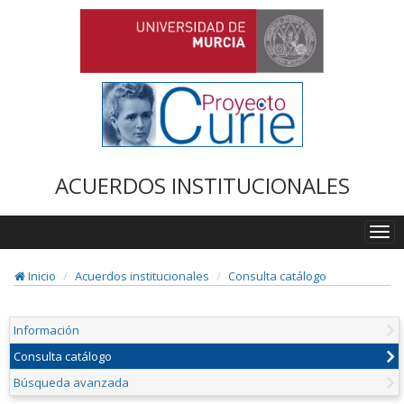
ACUERDOS INSTITUCIONALES
Togg
navi
Inicio
Acuerdos institucionales
Consulta catálogo
Información
Consulta catálogo
Búsqueda avanzada