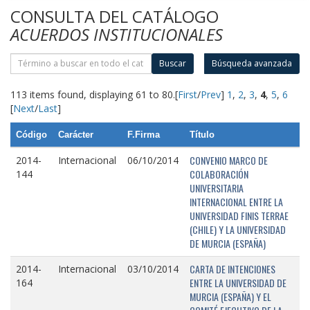
CONSULTA DEL CATÁLOGO
ACUERDOS INSTITUCIONALES
Buscar
Búsqueda avanzada
113 items found, displaying 61 to 80.
[
First
/
Prev
]
1
,
2
,
3
,
4
,
5
,
6
[
Next
/
Last
]
Código
Carácter
F.Firma
Título
CONVENIO MARCO DE
2014-
Internacional
06/10/2014
COLABORACIÓN
144
UNIVERSITARIA
INTERNACIONAL ENTRE LA
UNIVERSIDAD FINIS TERRAE
(CHILE) Y LA UNIVERSIDAD
DE MURCIA (ESPAÑA)
CARTA DE INTENCIONES
2014-
Internacional
03/10/2014
ENTRE LA UNIVERSIDAD DE
164
MURCIA (ESPAÑA) Y EL