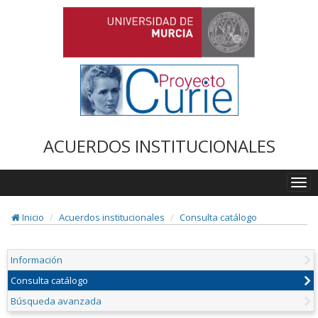
ACUERDOS INSTITUCIONALES
Togg
navi
Inicio
Acuerdos institucionales
Consulta catálogo
Información
Consulta catálogo
Búsqueda avanzada