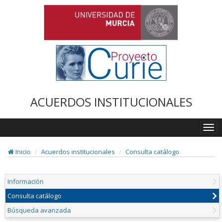
ACUERDOS INSTITUCIONALES
Togg
navi
Inicio
Acuerdos institucionales
Consulta catálogo
Información
Consulta catálogo
Búsqueda avanzada