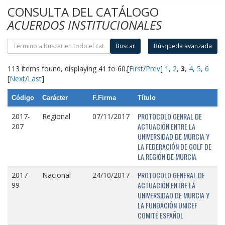
CONSULTA DEL CATÁLOGO
ACUERDOS INSTITUCIONALES
Buscar
Búsqueda avanzada
113 items found, displaying 41 to 60.
[
First
/
Prev
]
1
,
2
,
3
,
4
,
5
,
6
[
Next
/
Last
]
Código
Carácter
F.Firma
Título
PROTOCOLO GENRAL DE
2017-
Regional
07/11/2017
ACTUACIÓN ENTRE LA
207
UNIVERSIDAD DE MURCIA Y
LA FEDERACIÓN DE GOLF DE
LA REGIÓN DE MURCIA
PROTOCOLO GENERAL DE
2017-
Nacional
24/10/2017
ACTUACIÓN ENTRE LA
99
UNIVERSIDAD DE MURCIA Y
LA FUNDACIÓN UNICEF
COMITÉ ESPAÑOL