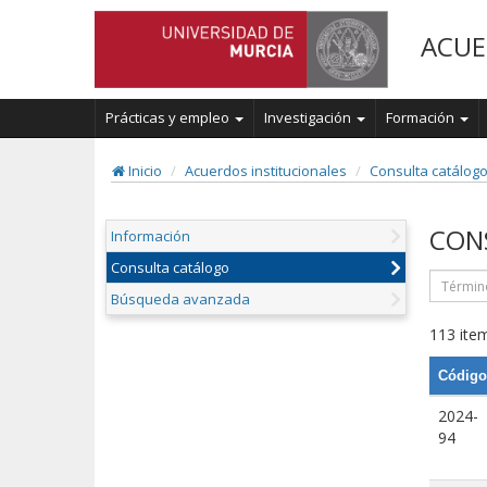
ACUE
Prácticas y empleo
Investigación
Formación
Inicio
Acuerdos institucionales
Consulta catálog
CON
Información
Consulta catálogo
Búsqueda avanzada
113 item
Código
2024-
94