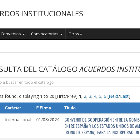
RDOS INSTITUCIONALES
Convenios
Convocatorias
Otros
o
SULTA DEL CATÁLOGO
ACUERDOS INSTIT
s found, displaying 1 to 20.
[First/Prev]
1
,
2
,
3
,
4
,
5
,
6
[
Next
/
Last
]
Carácter
F.Firma
Título
CONVENIO DE COOPERACIÓN ENTRE LA COMISI
Internacional
01/08/2024
ENTRE ESPAÑA Y LOS ESTADOS UNIDOS DE AM
(REINO DE ESPAÑA), PARA LA INCORPORACIÓ