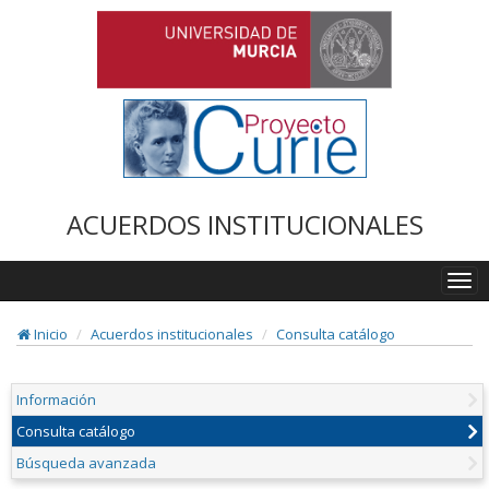
ACUERDOS INSTITUCIONALES
Togg
navi
Inicio
Acuerdos institucionales
Consulta catálogo
Información
Consulta catálogo
Búsqueda avanzada