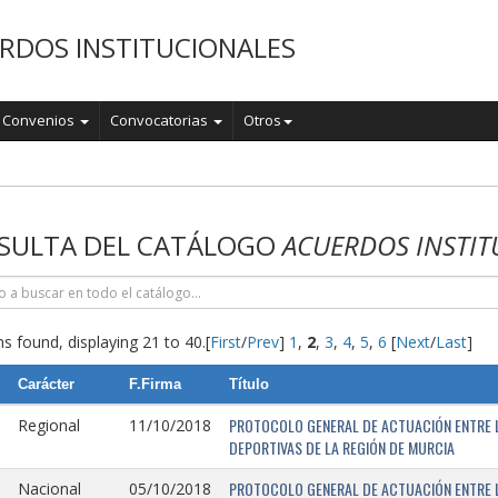
RDOS INSTITUCIONALES
Convenios
Convocatorias
Otros
o
SULTA DEL CATÁLOGO
ACUERDOS INSTIT
s found, displaying 21 to 40.
[
First
/
Prev
]
1
,
2
,
3
,
4
,
5
,
6
[
Next
/
Last
]
Carácter
F.Firma
Título
PROTOCOLO GENERAL DE ACTUACIÓN ENTRE L
Regional
11/10/2018
DEPORTIVAS DE LA REGIÓN DE MURCIA
PROTOCOLO GENERAL DE ACTUACIÓN ENTRE L
Nacional
05/10/2018