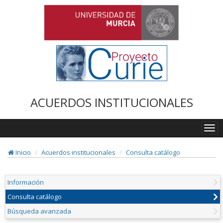
ACUERDOS INSTITUCIONALES
Togg
navi
Inicio
Acuerdos institucionales
Consulta catálogo
Información
Consulta catálogo
Búsqueda avanzada