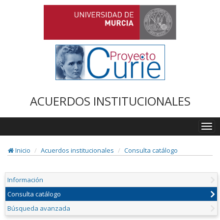
ACUERDOS INSTITUCIONALES
Togg
navi
Inicio
Acuerdos institucionales
Consulta catálogo
Información
Consulta catálogo
Búsqueda avanzada