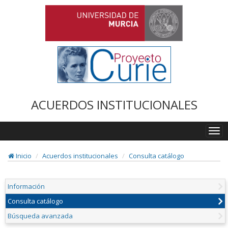
ACUERDOS INSTITUCIONALES
Togg
navi
Inicio
Acuerdos institucionales
Consulta catálogo
Información
Consulta catálogo
Búsqueda avanzada