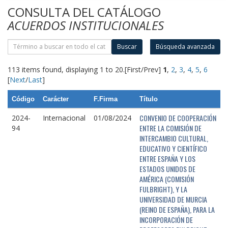
CONSULTA DEL CATÁLOGO
ACUERDOS INSTITUCIONALES
Buscar
Búsqueda avanzada
113 items found, displaying 1 to 20.
[First/Prev]
1
,
2
,
3
,
4
,
5
,
6
[
Next
/
Last
]
Código
Carácter
F.Firma
Título
CONVENIO DE COOPERACIÓN
2024-
Internacional
01/08/2024
ENTRE LA COMISIÓN DE
94
INTERCAMBIO CULTURAL,
EDUCATIVO Y CIENTÍFICO
ENTRE ESPAÑA Y LOS
ESTADOS UNIDOS DE
AMÉRICA (COMISIÓN
FULBRIGHT), Y LA
UNIVERSIDAD DE MURCIA
(REINO DE ESPAÑA), PARA LA
INCORPORACIÓN DE