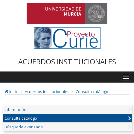
ACUERDOS INSTITUCIONALES
Togg
navi
Inicio
Acuerdos institucionales
Consulta catálogo
Información
Consulta catálogo
Búsqueda avanzada