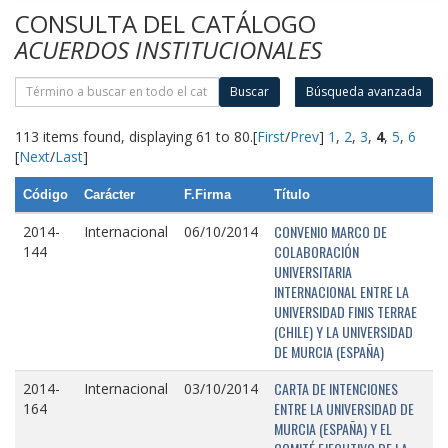
CONSULTA DEL CATÁLOGO
ACUERDOS INSTITUCIONALES
Buscar
Búsqueda avanzada
113 items found, displaying 61 to 80.
[
First
/
Prev
]
1
,
2
,
3
,
4
,
5
,
6
[
Next
/
Last
]
Código
Carácter
F.Firma
Título
CONVENIO MARCO DE
2014-
Internacional
06/10/2014
COLABORACIÓN
144
UNIVERSITARIA
INTERNACIONAL ENTRE LA
UNIVERSIDAD FINIS TERRAE
(CHILE) Y LA UNIVERSIDAD
DE MURCIA (ESPAÑA)
CARTA DE INTENCIONES
2014-
Internacional
03/10/2014
ENTRE LA UNIVERSIDAD DE
164
MURCIA (ESPAÑA) Y EL