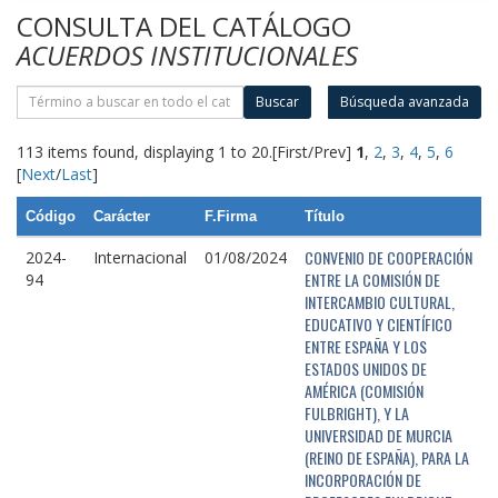
CONSULTA DEL CATÁLOGO
ACUERDOS INSTITUCIONALES
Buscar
Búsqueda avanzada
113 items found, displaying 1 to 20.
[First/Prev]
1
,
2
,
3
,
4
,
5
,
6
[
Next
/
Last
]
Código
Carácter
F.Firma
Título
CONVENIO DE COOPERACIÓN
2024-
Internacional
01/08/2024
ENTRE LA COMISIÓN DE
94
INTERCAMBIO CULTURAL,
EDUCATIVO Y CIENTÍFICO
ENTRE ESPAÑA Y LOS
ESTADOS UNIDOS DE
AMÉRICA (COMISIÓN
FULBRIGHT), Y LA
UNIVERSIDAD DE MURCIA
(REINO DE ESPAÑA), PARA LA
INCORPORACIÓN DE