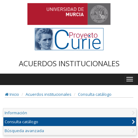
ACUERDOS INSTITUCIONALES
Togg
navi
Inicio
Acuerdos institucionales
Consulta catálogo
Información
Consulta catálogo
Búsqueda avanzada