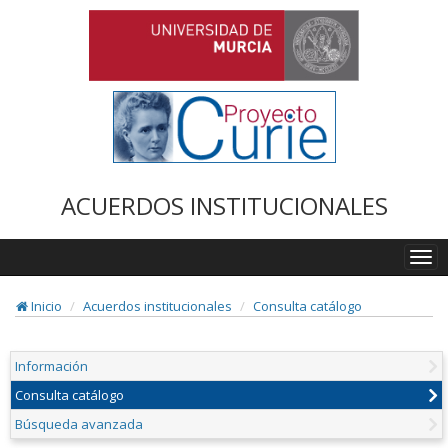
ACUERDOS INSTITUCIONALES
Togg
navi
Inicio
Acuerdos institucionales
Consulta catálogo
Información
Consulta catálogo
Búsqueda avanzada