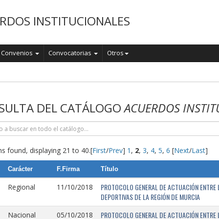
RDOS INSTITUCIONALES
Convenios
Convocatorias
Otros
o
SULTA DEL CATÁLOGO
ACUERDOS INSTIT
s found, displaying 21 to 40.
[
First
/
Prev
]
1
,
2
,
3
,
4
,
5
,
6
[
Next
/
Last
]
Carácter
F.Firma
Título
PROTOCOLO GENERAL DE ACTUACIÓN ENTRE L
Regional
11/10/2018
DEPORTIVAS DE LA REGIÓN DE MURCIA
PROTOCOLO GENERAL DE ACTUACIÓN ENTRE L
Nacional
05/10/2018