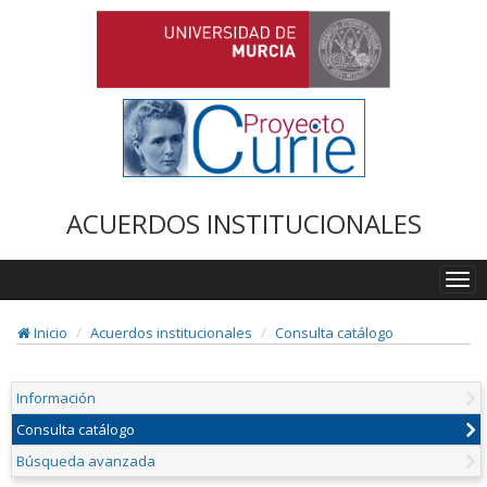
ACUERDOS INSTITUCIONALES
Togg
navi
Inicio
Acuerdos institucionales
Consulta catálogo
Información
Consulta catálogo
Búsqueda avanzada