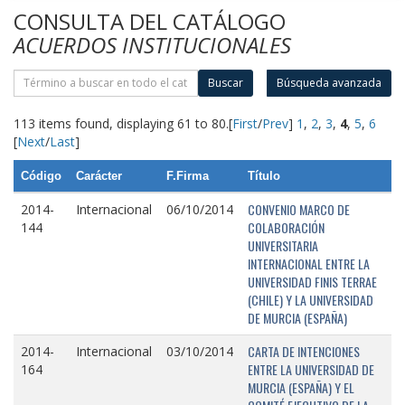
CONSULTA DEL CATÁLOGO
ACUERDOS INSTITUCIONALES
Buscar
Búsqueda avanzada
113 items found, displaying 61 to 80.
[
First
/
Prev
]
1
,
2
,
3
,
4
,
5
,
6
[
Next
/
Last
]
Código
Carácter
F.Firma
Título
CONVENIO MARCO DE
2014-
Internacional
06/10/2014
COLABORACIÓN
144
UNIVERSITARIA
INTERNACIONAL ENTRE LA
UNIVERSIDAD FINIS TERRAE
(CHILE) Y LA UNIVERSIDAD
DE MURCIA (ESPAÑA)
CARTA DE INTENCIONES
2014-
Internacional
03/10/2014
ENTRE LA UNIVERSIDAD DE
164
MURCIA (ESPAÑA) Y EL