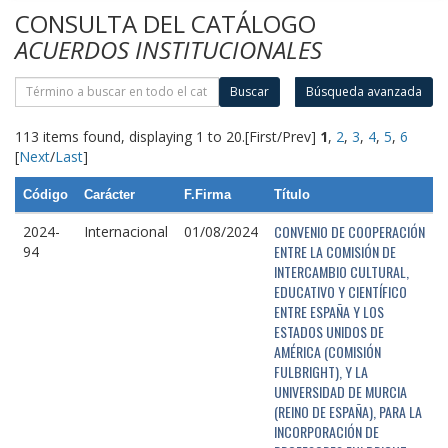
CONSULTA DEL CATÁLOGO
ACUERDOS INSTITUCIONALES
Buscar
Búsqueda avanzada
113 items found, displaying 1 to 20.
[First/Prev]
1
,
2
,
3
,
4
,
5
,
6
[
Next
/
Last
]
Código
Carácter
F.Firma
Título
CONVENIO DE COOPERACIÓN
2024-
Internacional
01/08/2024
ENTRE LA COMISIÓN DE
94
INTERCAMBIO CULTURAL,
EDUCATIVO Y CIENTÍFICO
ENTRE ESPAÑA Y LOS
ESTADOS UNIDOS DE
AMÉRICA (COMISIÓN
FULBRIGHT), Y LA
UNIVERSIDAD DE MURCIA
(REINO DE ESPAÑA), PARA LA
INCORPORACIÓN DE