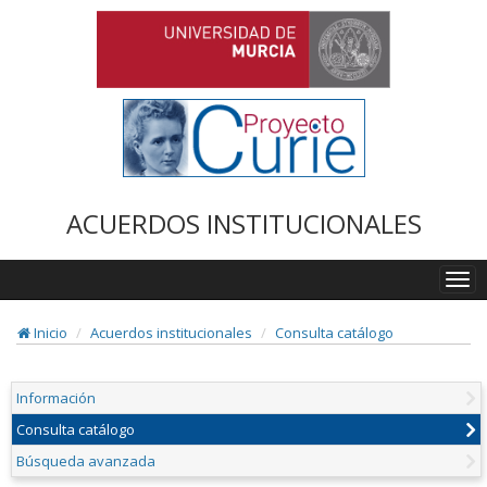
ACUERDOS INSTITUCIONALES
Togg
navi
Inicio
Acuerdos institucionales
Consulta catálogo
Información
Consulta catálogo
Búsqueda avanzada