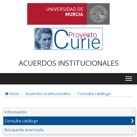
ACUERDOS INSTITUCIONALES
Togg
navi
Inicio
Acuerdos institucionales
Consulta catálogo
Información
Consulta catálogo
Búsqueda avanzada