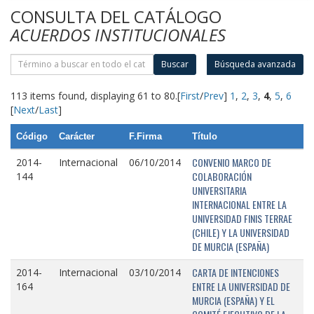
CONSULTA DEL CATÁLOGO
ACUERDOS INSTITUCIONALES
Buscar
Búsqueda avanzada
113 items found, displaying 61 to 80.
[
First
/
Prev
]
1
,
2
,
3
,
4
,
5
,
6
[
Next
/
Last
]
Código
Carácter
F.Firma
Título
CONVENIO MARCO DE
2014-
Internacional
06/10/2014
COLABORACIÓN
144
UNIVERSITARIA
INTERNACIONAL ENTRE LA
UNIVERSIDAD FINIS TERRAE
(CHILE) Y LA UNIVERSIDAD
DE MURCIA (ESPAÑA)
CARTA DE INTENCIONES
2014-
Internacional
03/10/2014
ENTRE LA UNIVERSIDAD DE
164
MURCIA (ESPAÑA) Y EL