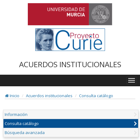
ACUERDOS INSTITUCIONALES
Togg
navi
Inicio
Acuerdos institucionales
Consulta catálogo
Información
Consulta catálogo
Búsqueda avanzada