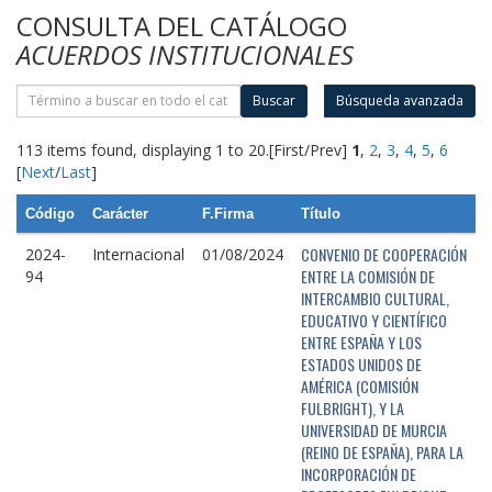
CONSULTA DEL CATÁLOGO
ACUERDOS INSTITUCIONALES
Buscar
Búsqueda avanzada
113 items found, displaying 1 to 20.
[First/Prev]
1
,
2
,
3
,
4
,
5
,
6
[
Next
/
Last
]
Código
Carácter
F.Firma
Título
CONVENIO DE COOPERACIÓN
2024-
Internacional
01/08/2024
ENTRE LA COMISIÓN DE
94
INTERCAMBIO CULTURAL,
EDUCATIVO Y CIENTÍFICO
ENTRE ESPAÑA Y LOS
ESTADOS UNIDOS DE
AMÉRICA (COMISIÓN
FULBRIGHT), Y LA
UNIVERSIDAD DE MURCIA
(REINO DE ESPAÑA), PARA LA
INCORPORACIÓN DE