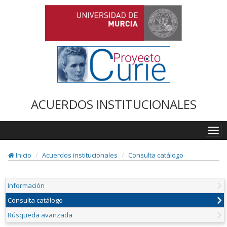
ACUERDOS INSTITUCIONALES
Togg
navi
Inicio
Acuerdos institucionales
Consulta catálogo
Información
Consulta catálogo
Búsqueda avanzada