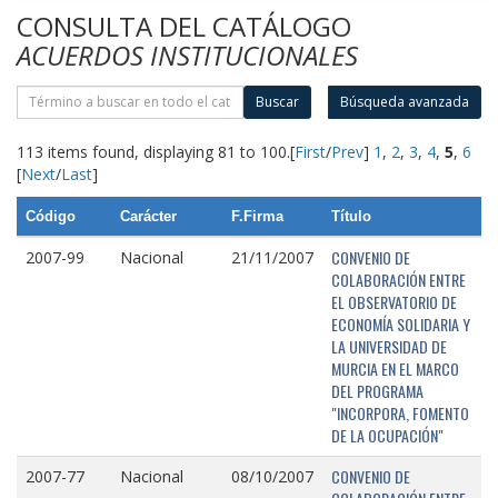
CONSULTA DEL CATÁLOGO
ACUERDOS INSTITUCIONALES
Buscar
Búsqueda avanzada
113 items found, displaying 81 to 100.
[
First
/
Prev
]
1
,
2
,
3
,
4
,
5
,
6
[
Next
/
Last
]
Código
Carácter
F.Firma
Título
CONVENIO DE
2007-99
Nacional
21/11/2007
COLABORACIÓN ENTRE
EL OBSERVATORIO DE
ECONOMÍA SOLIDARIA Y
LA UNIVERSIDAD DE
MURCIA EN EL MARCO
DEL PROGRAMA
"INCORPORA, FOMENTO
DE LA OCUPACIÓN"
CONVENIO DE
2007-77
Nacional
08/10/2007