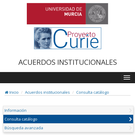
ACUERDOS INSTITUCIONALES
Togg
navi
Inicio
Acuerdos institucionales
Consulta catálogo
Información
Consulta catálogo
Búsqueda avanzada