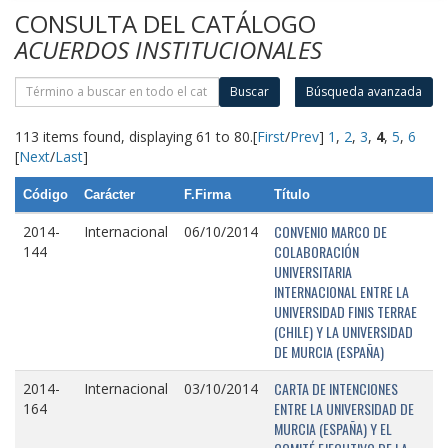
CONSULTA DEL CATÁLOGO
ACUERDOS INSTITUCIONALES
Buscar
Búsqueda avanzada
113 items found, displaying 61 to 80.
[
First
/
Prev
]
1
,
2
,
3
,
4
,
5
,
6
[
Next
/
Last
]
Código
Carácter
F.Firma
Título
CONVENIO MARCO DE
2014-
Internacional
06/10/2014
COLABORACIÓN
144
UNIVERSITARIA
INTERNACIONAL ENTRE LA
UNIVERSIDAD FINIS TERRAE
(CHILE) Y LA UNIVERSIDAD
DE MURCIA (ESPAÑA)
CARTA DE INTENCIONES
2014-
Internacional
03/10/2014
ENTRE LA UNIVERSIDAD DE
164
MURCIA (ESPAÑA) Y EL