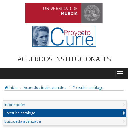
ACUERDOS INSTITUCIONALES
Togg
navi
Inicio
Acuerdos institucionales
Consulta catálogo
Información
Consulta catálogo
Búsqueda avanzada