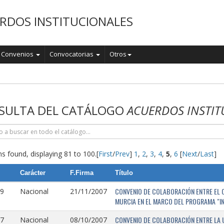
RDOS INSTITUCIONALES
Convenios
Convocatorias
Otros
o
SULTA DEL CATÁLOGO
ACUERDOS INSTIT
s found, displaying 81 to 100.
[
First
/
Prev
]
1
,
2
,
3
,
4
,
5
,
6
[
Next
/
Last
]
Carácter
F.Firma
Título
CONVENIO DE COLABORACIÓN ENTRE EL O
9
Nacional
21/11/2007
MURCIA EN EL MARCO DEL PROGRAMA "I
CONVENIO DE COLABORACIÓN ENTRE LA 
7
Nacional
08/10/2007