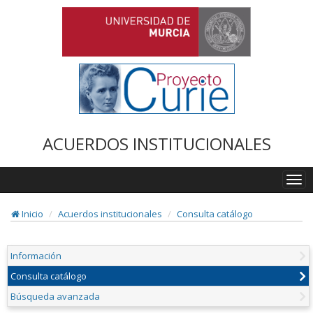
ACUERDOS INSTITUCIONALES
Togg
navi
Inicio
Acuerdos institucionales
Consulta catálogo
Información
Consulta catálogo
Búsqueda avanzada