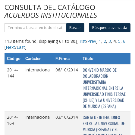
CONSULTA DEL CATÁLOGO
ACUERDOS INSTITUCIONALES
Buscar
Búsqueda avanzada
113 items found, displaying 61 to 80.
[
First
/
Prev
]
1
,
2
,
3
,
4
,
5
,
6
[
Next
/
Last
]
Código
Carácter
F.Firma
Título
CONVENIO MARCO DE
2014-
Internacional
06/10/2014
COLABORACIÓN
144
UNIVERSITARIA
INTERNACIONAL ENTRE LA
UNIVERSIDAD FINIS TERRAE
(CHILE) Y LA UNIVERSIDAD
DE MURCIA (ESPAÑA)
CARTA DE INTENCIONES
2014-
Internacional
03/10/2014
ENTRE LA UNIVERSIDAD DE
164
MURCIA (ESPAÑA) Y EL