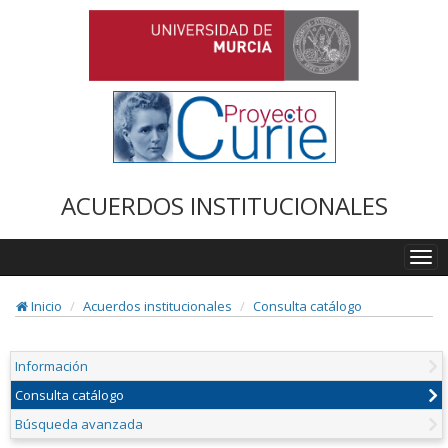
ACUERDOS INSTITUCIONALES
Togg
navi
Inicio
Acuerdos institucionales
Consulta catálogo
Información
Consulta catálogo
Búsqueda avanzada