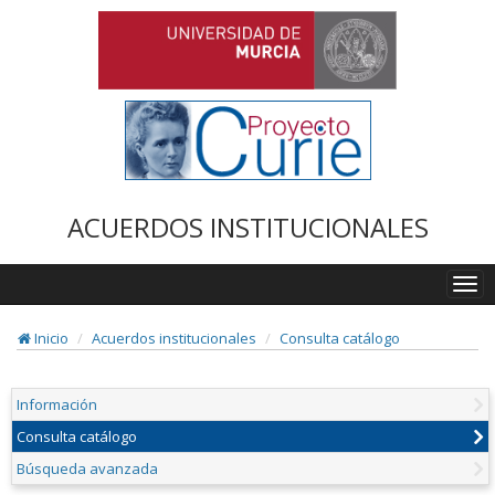
ACUERDOS INSTITUCIONALES
Togg
navi
Inicio
Acuerdos institucionales
Consulta catálogo
Información
Consulta catálogo
Búsqueda avanzada