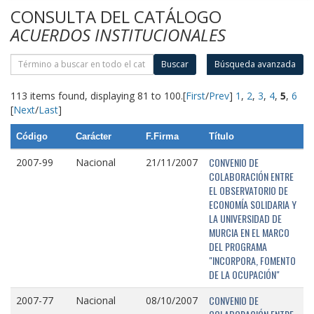
CONSULTA DEL CATÁLOGO
ACUERDOS INSTITUCIONALES
Buscar
Búsqueda avanzada
113 items found, displaying 81 to 100.
[
First
/
Prev
]
1
,
2
,
3
,
4
,
5
,
6
[
Next
/
Last
]
Código
Carácter
F.Firma
Título
CONVENIO DE
2007-99
Nacional
21/11/2007
COLABORACIÓN ENTRE
EL OBSERVATORIO DE
ECONOMÍA SOLIDARIA Y
LA UNIVERSIDAD DE
MURCIA EN EL MARCO
DEL PROGRAMA
"INCORPORA, FOMENTO
DE LA OCUPACIÓN"
CONVENIO DE
2007-77
Nacional
08/10/2007