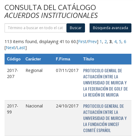
CONSULTA DEL CATÁLOGO
ACUERDOS INSTITUCIONALES
Buscar
Búsqueda avanzada
113 items found, displaying 41 to 60.
[
First
/
Prev
]
1
,
2
,
3
,
4
,
5
,
6
[
Next
/
Last
]
Código
Carácter
F.Firma
Título
PROTOCOLO GENRAL DE
2017-
Regional
07/11/2017
ACTUACIÓN ENTRE LA
207
UNIVERSIDAD DE MURCIA Y
LA FEDERACIÓN DE GOLF DE
LA REGIÓN DE MURCIA
PROTOCOLO GENERAL DE
2017-
Nacional
24/10/2017
ACTUACIÓN ENTRE LA
99
UNIVERSIDAD DE MURCIA Y
LA FUNDACIÓN UNICEF
COMITÉ ESPAÑOL