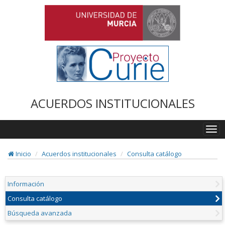
ACUERDOS INSTITUCIONALES
Togg
navi
Inicio
Acuerdos institucionales
Consulta catálogo
Información
Consulta catálogo
Búsqueda avanzada