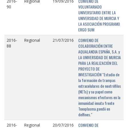
CONVENIO DE
2016-
Regional
19/09/2016
VOLUNTARIADO
90
UNIVERSITARIO ENTRE LA
UNIVERSIDAD DE MURCIA Y
LA ASOCIACIÓN PROGRAMO
ERGO SUM
CONVENIO DE
2016-
Regional
21/07/2016
COLABORACIÓN ENTRE
88
AQUALANDIA ESPAÑA, S.A. y
LA UNIVERSIDAD DE MURCIA
PARA LA REALIZACIÓN DEL
PROYECTO DE
INVESTIGACIÓN "Estudio de
la formación de trampas
extracelulares de neotrófilos
(NETs) y su papel como
mecanismos efectores en la
inmunidad innata frente
Toxoplasma gondii en
delfines."
CONVENIO DE
2016-
Regional
20/07/2016