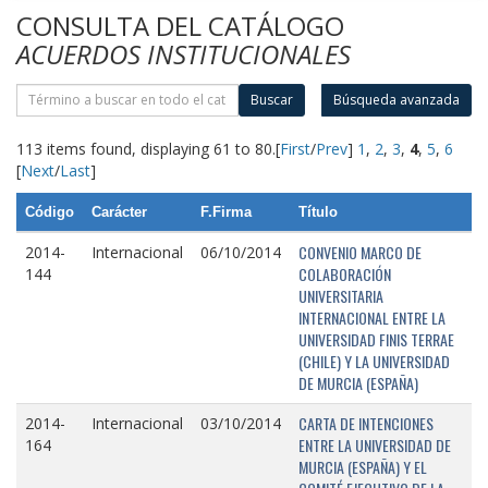
CONSULTA DEL CATÁLOGO
ACUERDOS INSTITUCIONALES
Buscar
Búsqueda avanzada
113 items found, displaying 61 to 80.
[
First
/
Prev
]
1
,
2
,
3
,
4
,
5
,
6
[
Next
/
Last
]
Código
Carácter
F.Firma
Título
CONVENIO MARCO DE
2014-
Internacional
06/10/2014
COLABORACIÓN
144
UNIVERSITARIA
INTERNACIONAL ENTRE LA
UNIVERSIDAD FINIS TERRAE
(CHILE) Y LA UNIVERSIDAD
DE MURCIA (ESPAÑA)
CARTA DE INTENCIONES
2014-
Internacional
03/10/2014
ENTRE LA UNIVERSIDAD DE
164
MURCIA (ESPAÑA) Y EL