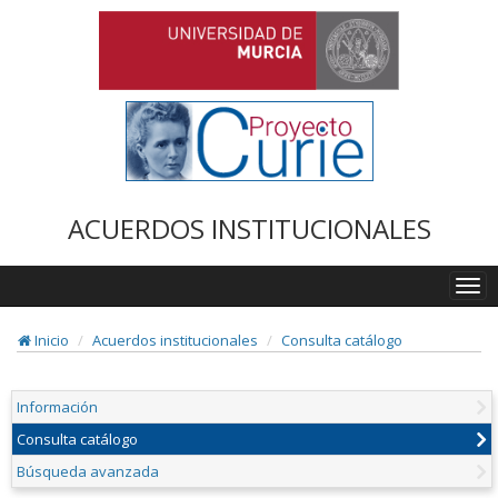
ACUERDOS INSTITUCIONALES
Togg
navi
Inicio
Acuerdos institucionales
Consulta catálogo
Información
Consulta catálogo
Búsqueda avanzada