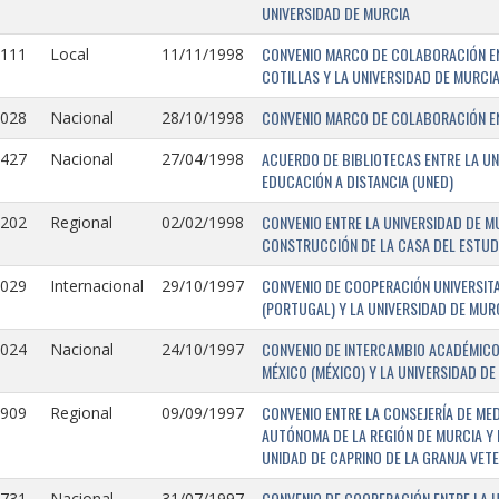
UNIVERSIDAD DE MURCIA
CONVENIO MARCO DE COLABORACIÓN EN
1111
Local
11/11/1998
COTILLAS Y LA UNIVERSIDAD DE MURCI
CONVENIO MARCO DE COLABORACIÓN ENT
1028
Nacional
28/10/1998
ACUERDO DE BIBLIOTECAS ENTRE LA UN
0427
Nacional
27/04/1998
EDUCACIÓN A DISTANCIA (UNED)
CONVENIO ENTRE LA UNIVERSIDAD DE M
0202
Regional
02/02/1998
CONSTRUCCIÓN DE LA CASA DEL ESTUDI
CONVENIO DE COOPERACIÓN UNIVERSITA
1029
Internacional
29/10/1997
(PORTUGAL) Y LA UNIVERSIDAD DE MURC
CONVENIO DE INTERCAMBIO ACADÉMICO
1024
Nacional
24/10/1997
MÉXICO (MÉXICO) Y LA UNIVERSIDAD DE
CONVENIO ENTRE LA CONSEJERÍA DE ME
0909
Regional
09/09/1997
AUTÓNOMA DE LA REGIÓN DE MURCIA Y 
UNIDAD DE CAPRINO DE LA GRANJA VETE
CONVENIO DE COOPERACIÓN ENTRE LA U
731-
Nacional
31/07/1997