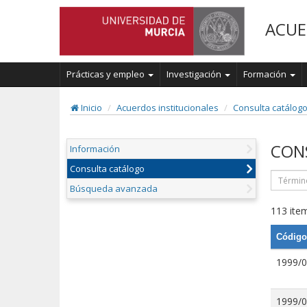
ACUE
Prácticas y empleo
Investigación
Formación
Inicio
Acuerdos institucionales
Consulta catálog
CON
Información
Consulta catálogo
Búsqueda avanzada
113 item
Código
1999/
1999/