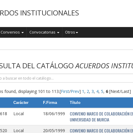
RDOS INSTITUCIONALES
Convenios
Convocatorias
Otros
o
SULTA DEL CATÁLOGO
ACUERDOS INSTIT
s found, displaying 101 to 113.
[
First
/
Prev
]
1
,
2
,
3
,
4
,
5
,
6
[Next/Last]
Carácter
F.Firma
Título
CONVENIO MARCO DE COLABORACIÓN EN
0618
Local
18/06/1999
UNIVERSIDAD DE MURCIA
CONVENIO MARCO DE COLABORACIÓN ENT
0520
Local
20/05/1999