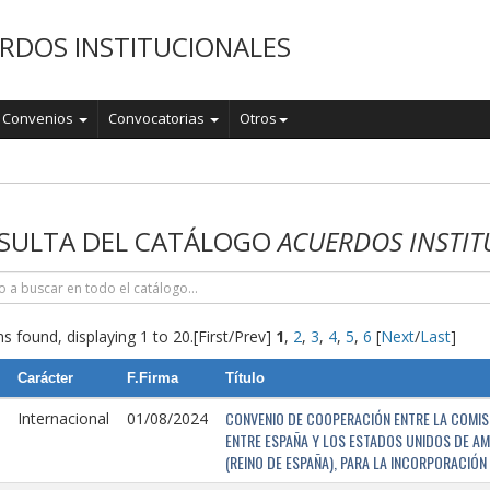
RDOS INSTITUCIONALES
Convenios
Convocatorias
Otros
o
SULTA DEL CATÁLOGO
ACUERDOS INSTIT
s found, displaying 1 to 20.
[First/Prev]
1
,
2
,
3
,
4
,
5
,
6
[
Next
/
Last
]
Carácter
F.Firma
Título
CONVENIO DE COOPERACIÓN ENTRE LA COMISI
Internacional
01/08/2024
ENTRE ESPAÑA Y LOS ESTADOS UNIDOS DE AM
(REINO DE ESPAÑA), PARA LA INCORPORACIÓ