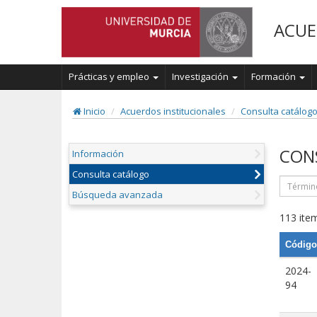
ACUE
Prácticas y empleo
Investigación
Formación
Inicio
Acuerdos institucionales
Consulta catálog
CON
Información
Consulta catálogo
Búsqueda avanzada
113 item
Código
2024-
94