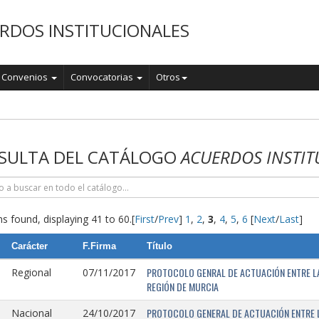
RDOS INSTITUCIONALES
Convenios
Convocatorias
Otros
o
SULTA DEL CATÁLOGO
ACUERDOS INSTIT
s found, displaying 41 to 60.
[
First
/
Prev
]
1
,
2
,
3
,
4
,
5
,
6
[
Next
/
Last
]
Carácter
F.Firma
Título
PROTOCOLO GENRAL DE ACTUACIÓN ENTRE LA 
Regional
07/11/2017
REGIÓN DE MURCIA
PROTOCOLO GENERAL DE ACTUACIÓN ENTRE L
Nacional
24/10/2017