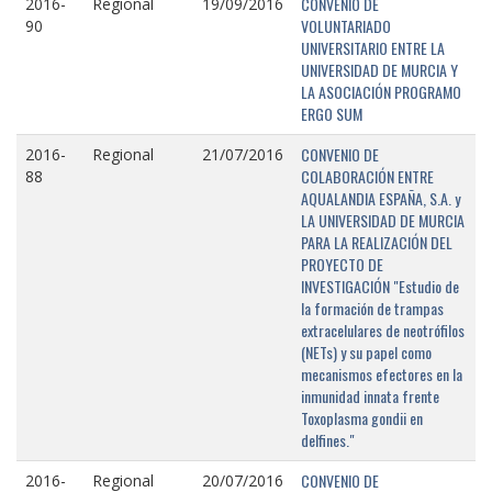
CONVENIO DE
2016-
Regional
19/09/2016
VOLUNTARIADO
90
UNIVERSITARIO ENTRE LA
UNIVERSIDAD DE MURCIA Y
LA ASOCIACIÓN PROGRAMO
ERGO SUM
CONVENIO DE
2016-
Regional
21/07/2016
COLABORACIÓN ENTRE
88
AQUALANDIA ESPAÑA, S.A. y
LA UNIVERSIDAD DE MURCIA
PARA LA REALIZACIÓN DEL
PROYECTO DE
INVESTIGACIÓN "Estudio de
la formación de trampas
extracelulares de neotrófilos
(NETs) y su papel como
mecanismos efectores en la
inmunidad innata frente
Toxoplasma gondii en
delfines."
CONVENIO DE
2016-
Regional
20/07/2016