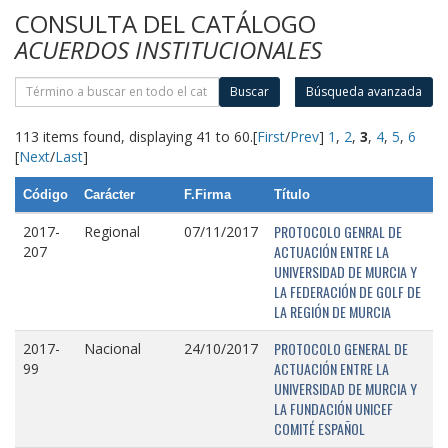
CONSULTA DEL CATÁLOGO
ACUERDOS INSTITUCIONALES
Buscar
Búsqueda avanzada
113 items found, displaying 41 to 60.
[
First
/
Prev
]
1
,
2
,
3
,
4
,
5
,
6
[
Next
/
Last
]
Código
Carácter
F.Firma
Título
PROTOCOLO GENRAL DE
2017-
Regional
07/11/2017
ACTUACIÓN ENTRE LA
207
UNIVERSIDAD DE MURCIA Y
LA FEDERACIÓN DE GOLF DE
LA REGIÓN DE MURCIA
PROTOCOLO GENERAL DE
2017-
Nacional
24/10/2017
ACTUACIÓN ENTRE LA
99
UNIVERSIDAD DE MURCIA Y
LA FUNDACIÓN UNICEF
COMITÉ ESPAÑOL