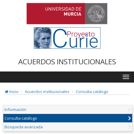
ACUERDOS INSTITUCIONALES
Togg
navi
Inicio
Acuerdos institucionales
Consulta catálogo
Información
Consulta catálogo
Búsqueda avanzada