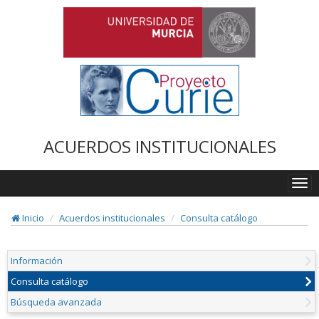
ACUERDOS INSTITUCIONALES
Togg
navi
Inicio
Acuerdos institucionales
Consulta catálogo
Información
Consulta catálogo
Búsqueda avanzada