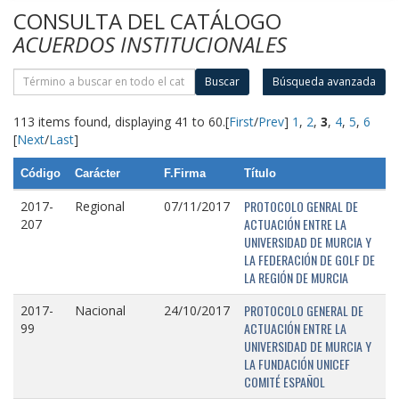
CONSULTA DEL CATÁLOGO
ACUERDOS INSTITUCIONALES
Buscar
Búsqueda avanzada
113 items found, displaying 41 to 60.
[
First
/
Prev
]
1
,
2
,
3
,
4
,
5
,
6
[
Next
/
Last
]
Código
Carácter
F.Firma
Título
PROTOCOLO GENRAL DE
2017-
Regional
07/11/2017
ACTUACIÓN ENTRE LA
207
UNIVERSIDAD DE MURCIA Y
LA FEDERACIÓN DE GOLF DE
LA REGIÓN DE MURCIA
PROTOCOLO GENERAL DE
2017-
Nacional
24/10/2017
ACTUACIÓN ENTRE LA
99
UNIVERSIDAD DE MURCIA Y
LA FUNDACIÓN UNICEF
COMITÉ ESPAÑOL