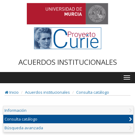
ACUERDOS INSTITUCIONALES
Togg
navi
Inicio
Acuerdos institucionales
Consulta catálogo
Información
Consulta catálogo
Búsqueda avanzada