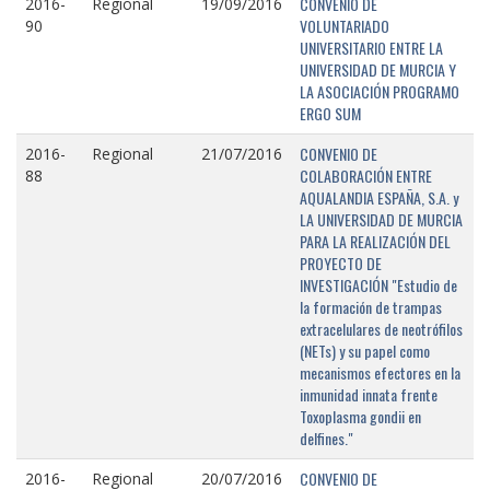
CONVENIO DE
2016-
Regional
19/09/2016
VOLUNTARIADO
90
UNIVERSITARIO ENTRE LA
UNIVERSIDAD DE MURCIA Y
LA ASOCIACIÓN PROGRAMO
ERGO SUM
CONVENIO DE
2016-
Regional
21/07/2016
COLABORACIÓN ENTRE
88
AQUALANDIA ESPAÑA, S.A. y
LA UNIVERSIDAD DE MURCIA
PARA LA REALIZACIÓN DEL
PROYECTO DE
INVESTIGACIÓN "Estudio de
la formación de trampas
extracelulares de neotrófilos
(NETs) y su papel como
mecanismos efectores en la
inmunidad innata frente
Toxoplasma gondii en
delfines."
CONVENIO DE
2016-
Regional
20/07/2016