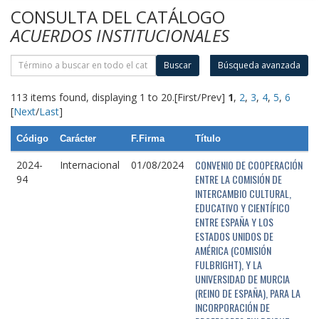
CONSULTA DEL CATÁLOGO
ACUERDOS INSTITUCIONALES
Buscar
Búsqueda avanzada
113 items found, displaying 1 to 20.
[First/Prev]
1
,
2
,
3
,
4
,
5
,
6
[
Next
/
Last
]
Código
Carácter
F.Firma
Título
CONVENIO DE COOPERACIÓN
2024-
Internacional
01/08/2024
ENTRE LA COMISIÓN DE
94
INTERCAMBIO CULTURAL,
EDUCATIVO Y CIENTÍFICO
ENTRE ESPAÑA Y LOS
ESTADOS UNIDOS DE
AMÉRICA (COMISIÓN
FULBRIGHT), Y LA
UNIVERSIDAD DE MURCIA
(REINO DE ESPAÑA), PARA LA
INCORPORACIÓN DE