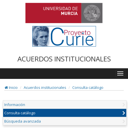
ACUERDOS INSTITUCIONALES
Togg
navi
Inicio
Acuerdos institucionales
Consulta catálogo
Información
Consulta catálogo
Búsqueda avanzada