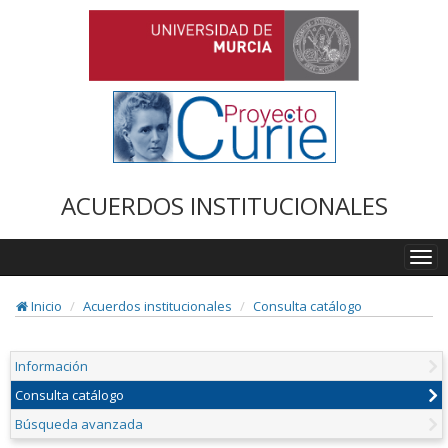
ACUERDOS INSTITUCIONALES
Togg
navi
Inicio
Acuerdos institucionales
Consulta catálogo
Información
Consulta catálogo
Búsqueda avanzada