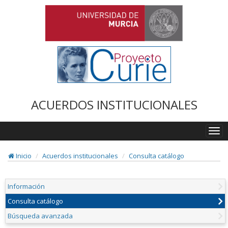
ACUERDOS INSTITUCIONALES
Togg
navi
Inicio
Acuerdos institucionales
Consulta catálogo
Información
Consulta catálogo
Búsqueda avanzada